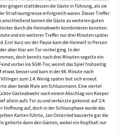
ter gingen stattdessen die Gäste in Führung, als sie
er Strafraumgrenze erfolgreich waren. Dieser Treffer
nn anschließend kamen die Gäste zu weiteren guten
e locker durch die Heimabwehr kombinieren konnten.
inute und ein weiterer Treffer nur drei Minuten später
d. Erst kurz vor der Pause kam die Heimelf in Person
er aber klar am Tor vorbei ging. In der
mmen, doch bereits nach drei Minuten segelte ein
eind vorbei ins SGM-Tor, womit das Spiel frühzeitig
M etwas besser und kam in der 66. Minute nach
illinger zum 1:4. Wenig später bot sich erneut
erte aber beide Male am Schlussmann. Eine viertel
gerückte Gästeabwehr nach einem Abschlag von Keeper
ef allein aufs Tor zu und verkürzte gekonnt auf 2:4.
r Hoffnung auf, doch in der Schlussphase wurde das
 gelben Karten führte, Jan Osterried kassierte gar die
els gehörte dann den Gästen, wobei ein Kopfball nur
.