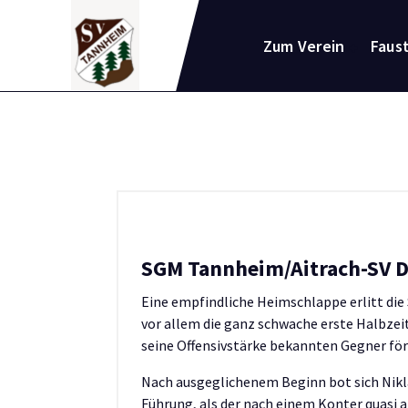
Zum
Inhalt
Zum Verein
Faust
springen
SGM Tannheim/Aitrach-SV De
Eine empfindliche Heimschlappe erlitt di
vor allem die ganz schwache erste Halbzeit
seine Offensivstärke bekannten Gegner fö
Nach ausgeglichenem Beginn bot sich Niklas
Führung, als der nach einem Konter quasi a