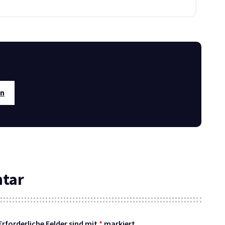
en
ntar
Erforderliche Felder sind mit
*
markiert