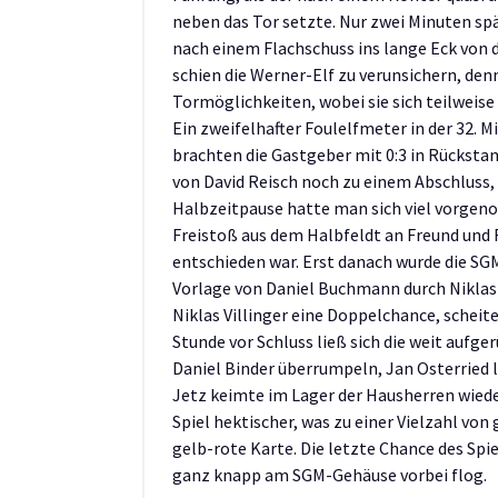
neben das Tor setzte. Nur zwei Minuten spä
nach einem Flachschuss ins lange Eck von d
schien die Werner-Elf zu verunsichern, de
Tormöglichkeiten, wobei sie sich teilweis
Ein zweifelhafter Foulelfmeter in der 32. M
brachten die Gastgeber mit 0:3 in Rückstan
von David Reisch noch zu einem Abschluss, d
Halbzeitpause hatte man sich viel vorgeno
Freistoß aus dem Halbfeldt an Freund und F
entschieden war. Erst danach wurde die SG
Vorlage von Daniel Buchmann durch Niklas V
Niklas Villinger eine Doppelchance, scheit
Stunde vor Schluss ließ sich die weit auf
Daniel Binder überrumpeln, Jan Osterried li
Jetz keimte im Lager der Hausherren wiede
Spiel hektischer, was zu einer Vielzahl von
gelb-rote Karte. Die letzte Chance des Spi
ganz knapp am SGM-Gehäuse vorbei flog