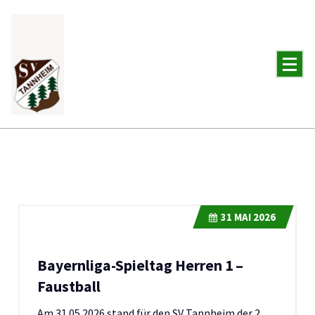
Zum
Inhalt
springen
31
MAI 2026
Bayernliga-Spieltag Herren 1 –
Faustball
Am 31.05.2026 stand für den SV Tannheim der 2.