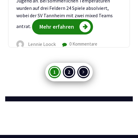
Jugend an. Bei sommerlichen Temperaturen
wurden auf drei Feldern 24 Spiele absolviert,
wobei der SV Tannheim mit zwei mixed Teams
antrat.
Mehr erfahren
Lennie Loock
0 Kommentare
Seitennummerierung
1
2
der
Beiträge