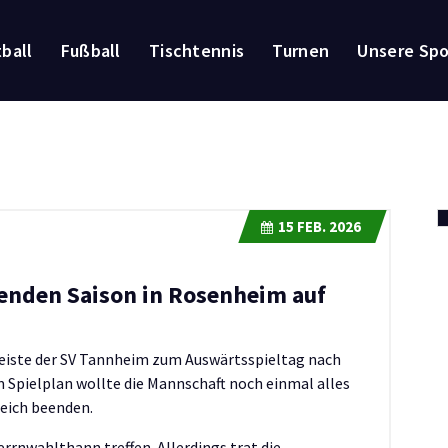
ball
Fußball
Tischtennis
Turnen
Unsere Sp
15
FEB. 2026
enden Saison in Rosenheim auf
reiste der SV Tannheim zum Auswärtsspieltag nach
Spielplan wollte die Mannschaft noch einmal alles
reich beenden.
errnwahlthann treffen. Allerdings trat die