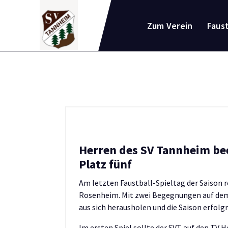
Zum
Inhalt
Zum Verein
Faust
springen
Herren des SV Tannheim be
Platz fünf
Am letzten Faustball-Spieltag der Saison 
Rosenheim. Mit zwei Begegnungen auf dem 
aus sich herausholen und die Saison erfolg
Im ersten Spiel sollte der SVT auf den TV H