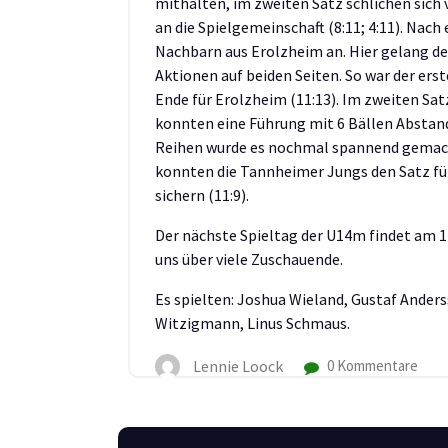
mithalten, im zweiten Satz schlichen sich 
an die Spielgemeinschaft (8:11; 4:11). Nach
Nachbarn aus Erolzheim an. Hier gelang de
Aktionen auf beiden Seiten. So war der er
Ende für Erolzheim (11:13). Im zweiten Sa
konnten eine Führung mit 6 Bällen Abstan
Reihen wurde es nochmal spannend gemach
konnten die Tannheimer Jungs den Satz für
sichern (11:9).
Der nächste Spieltag der U14m findet am 1
uns über viele Zuschauende.
Es spielten: Joshua Wieland, Gustaf Anders
Witzigmann, Linus Schmaus.
Lennie Loock
0 Kommentare